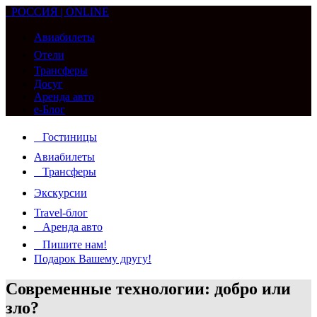
РОССИЯ | ONLINE
Авиабилеты
Отели
Трансферы
Досуг
Аренда авто
e-Блог
Гостиницы
Авиабилеты
Трансферы
Экскурсии
Travel-блог
Аренда авто
Пишите нам!
Подарок Вашему другу!
Современные технологии: добро или
зло?