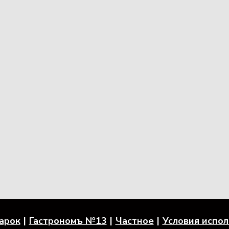
арок
Гастрономъ №13
Частное
Условия испо