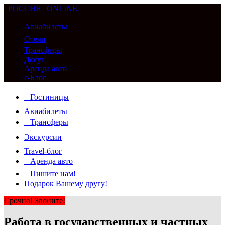
РОССИЯ | ONLINE
Авиабилеты
Отели
Трансферы
Досуг
Аренда авто
e-Блог
Гостиницы
Авиабилеты
Трансферы
Экскурсии
Travel-блог
Аренда авто
Пишите нам!
Подарок Вашему другу!
Срочно! Звоните!
Работа в государственных и частных