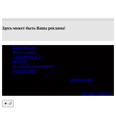
Здесь может быть Ваша реклама!
Наша миссия
Ваш подарок
Гастрономъ №13
Частное
Условия использования
Пишите нам!
При использовании всех материалов,
гиперссылка
на сайт
обязательна. Ограничение по возрасту (18+) запрещено для
детей. Все права защищаются и регламентируются
действующим законодательством - © 2024 -
Паттайя, Таиланд
☀️
🌙