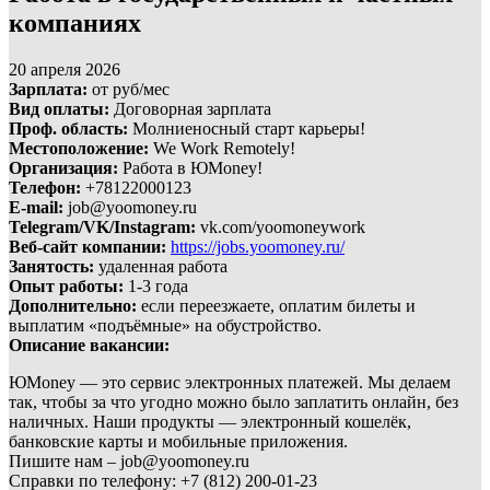
компаниях
20 апреля 2026
Зарплата:
от руб/мес
Вид оплаты:
Договорная зарплата
Проф. область:
Молниеносный старт карьеры!
Местоположение:
We Work Remotely!
Организация:
Работа в ЮMoney!
Телефон:
+78122000123
E-mail:
job@yoomoney.ru
Telegram/VK/Instagram:
vk.com/yoomoneywork
Веб-сайт компании:
https://jobs.yoomoney.ru/
Занятость:
удаленная работа
Опыт работы:
1-3 года
Дополнительно:
если переезжаете, оплатим билеты и
выплатим «подъёмные» на обустройство.
Описание вакансии:
ЮMoney — это сервис электронных платежей. Мы делаем
так, чтобы за что угодно можно было заплатить онлайн, без
наличных. Наши продукты — электронный кошелёк,
банковские карты и мобильные приложения.
Пишите нам – job@yoomoney.ru
Справки по телефону: +7 (812) 200‑01‑23