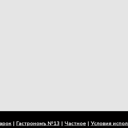
арок
Гастрономъ №13
Частное
Условия испо