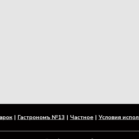
арок
Гастрономъ №13
Частное
Условия испо